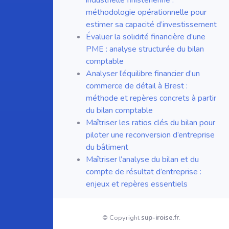
industrielle finistérienne :
méthodologie opérationnelle pour
estimer sa capacité d’investissement
Évaluer la solidité financière d’une
PME : analyse structurée du bilan
comptable
Analyser l’équilibre financier d’un
commerce de détail à Brest :
méthode et repères concrets à partir
du bilan comptable
Maîtriser les ratios clés du bilan pour
piloter une reconversion d’entreprise
du bâtiment
Maîtriser l’analyse du bilan et du
compte de résultat d’entreprise :
enjeux et repères essentiels
© Copyright
sup-iroise.fr
.