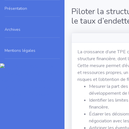
Présentation
Piloter la struc
le taux d’endet
Archives
Mentions légales
La croissance d’une TPE c
structure financière, dont
Cette mesure permet d’éva
et ressources propres, un
risques et l’obtention de 
Mesurer la part des
développement de l’
Identifier les limit
financière,
Éclairer les décisi
négociation avec le
Anticiper les éventu