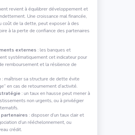
ment revient à équilibrer développement et
endettement. Une croissance mal financée,
 coût de la dette, peut exposer à des
voire à la perte de confiance des partenaires
ements externes
: les banques et
sent systématiquement cet indicateur pour
 de remboursement et la résilience de
e
: maîtriser sa structure de dette évite
ige” en cas de retournement d’activité.
stratégie
: un taux en hausse peut mener à
estissements non urgents, ou à privilégier
ernatifs.
 partenaires
: disposer d’un taux clair et
négociation d’un rééchelonnement, ou
veau crédit.