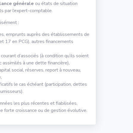
lance générale
ou états de situation
ts par l’expert-comptable.
isément :
res, emprunts auprès des établissements de
et 17 en PCG), autres financements
ourant d’associés (à condition qu’ils soient
assimilés à une dette financière),
apital social, réserves, report à nouveau,
,
icatifs le cas échéant (participation, dettes
urnisseurs).
onnées les plus récentes et fiabilisées,
 forte croissance ou de gestion évolutive.