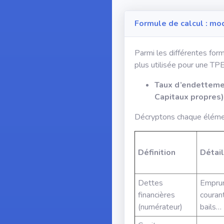
Formule de calcul : mo
Parmi les différentes form
plus utilisée pour une TP
Taux d’endettemen
Capitaux propres)
Décryptons chaque éléme
Définition
Détail
Dettes
Emprun
financières
courant
(numérateur)
bails…